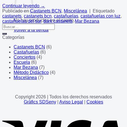
Continuar leyendo
→
Publicado en
Castanets BCN
,
Miscelánea
|
Etiquetado
castanets
,
castanets bcn
,
castañuelas
,
castañuelas con luz
,
No hay productos en el carrito.
castañuelas del sur
,
dark castanets
,
Mar Bezana
Volver a la tienda
Categorías
Castanets BCN
(6)
Castañuelas
(6)
Conciertos
(4)
Escuela
(6)
Mar Bezana
(7)
Método Didáctico
(4)
Miscelánea
(7)
Copyright 2026 | Todos los derechos reservados
Gràfics SDSeny
|
Aviso Legal
|
Cookies