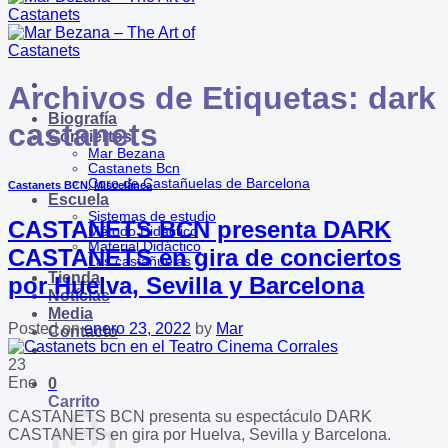
Archivos de Etiquetas:
dark
Biografía
castanets
Conciertos
Mar Bezana
Castanets Bcn
Coro de Castañuelas de Barcelona
Castanets BCN
,
Miscelánea
Escuela
Sistemas de estudio
CASTANETS BCN presenta DARK
Método Didáctico
Material Didáctico
CASTANETS en gira de conciertos
Las castañuelas
Tienda
por Huelva, Sevilla y Barcelona
Notícias
Media
Posted on
enero 23, 2022
by
Mar
Contacto
23
Ene
0
Carrito
CASTANETS BCN presenta su espectáculo DARK
CASTANETS en gira por Huelva, Sevilla y Barcelona.