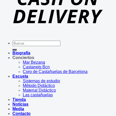
Buscar
por:
Biografía
Conciertos
Mar Bezana
Castanets Bcn
Coro de Castañuelas de Barcelona
Escuela
Sistemas de estudio
Método Didáctico
Material Didáctico
Las castañuelas
Tienda
Notícias
Media
Contacto