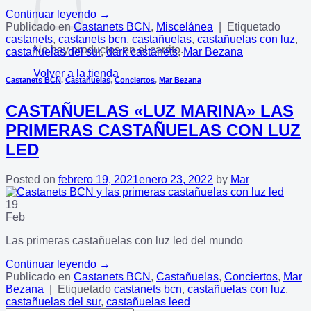
Continuar leyendo
→
Publicado en
Castanets BCN
,
Miscelánea
|
Etiquetado
castanets
,
castanets bcn
,
castañuelas
,
castañuelas con luz
,
No hay productos en el carrito.
castañuelas del sur
,
dark castanets
,
Mar Bezana
Volver a la tienda
Castanets BCN
,
Castañuelas
,
Conciertos
,
Mar Bezana
CASTAÑUELAS «LUZ MARINA» LAS
PRIMERAS CASTAÑUELAS CON LUZ
LED
Posted on
febrero 19, 2021
enero 23, 2022
by
Mar
19
Feb
Las primeras castañuelas con luz led del mundo
Continuar leyendo
→
Publicado en
Castanets BCN
,
Castañuelas
,
Conciertos
,
Mar
Bezana
|
Etiquetado
castanets bcn
,
castañuelas con luz
,
castañuelas del sur
,
castañuelas leed