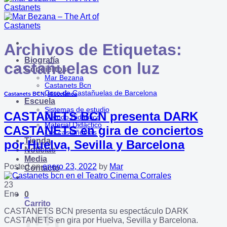
Archivos de Etiquetas:
Biografía
castañuelas con luz
Conciertos
Mar Bezana
Castanets Bcn
Coro de Castañuelas de Barcelona
Castanets BCN
,
Miscelánea
Escuela
Sistemas de estudio
CASTANETS BCN presenta DARK
Método Didáctico
Material Didáctico
CASTANETS en gira de conciertos
Las castañuelas
Tienda
por Huelva, Sevilla y Barcelona
Notícias
Media
Posted on
enero 23, 2022
by
Mar
Contacto
23
Ene
0
Carrito
CASTANETS BCN presenta su espectáculo DARK
CASTANETS en gira por Huelva, Sevilla y Barcelona.