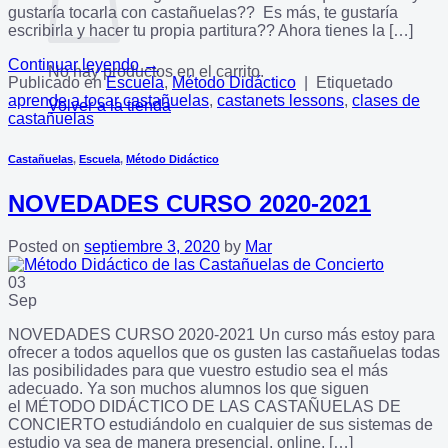
gustaría tocarla con castañuelas?? Es más, te gustaría
escribirla y hacer tu propia partitura?? Ahora tienes la […]
Continuar leyendo
→
No hay productos en el carrito.
Publicado en
Escuela
,
Método Didáctico
|
Etiquetado
aprende a tocar castañuelas
,
castanets lessons
,
clases de
Volver a la tienda
castañuelas
Castañuelas
,
Escuela
,
Método Didáctico
NOVEDADES CURSO 2020-2021
Posted on
septiembre 3, 2020
by
Mar
03
Sep
NOVEDADES CURSO 2020-2021 Un curso más estoy para
ofrecer a todos aquellos que os gusten las castañuelas todas
las posibilidades para que vuestro estudio sea el más
adecuado. Ya son muchos alumnos los que siguen
el MÉTODO DIDÁCTICO DE LAS CASTAÑUELAS DE
CONCIERTO estudiándolo en cualquier de sus sistemas de
estudio ya sea de manera presencial, online, […]