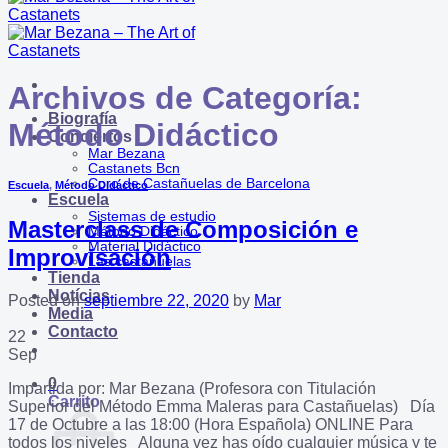
Archivos de Categoría:
Biografía
Método Didáctico
Conciertos
Mar Bezana
Castanets Bcn
Coro de Castañuelas de Barcelona
Escuela
,
Método Didáctico
Escuela
Sistemas de estudio
Masterclass de Composición e
Método Didáctico
Material Didáctico
Improvisación
Las castañuelas
Tienda
Notícias
Posted on
septiembre 22, 2020
by
Mar
Media
Contacto
22
Sep
0
Impartida por: Mar Bezana (Profesora con Titulación
Carrito
Superior del Método Emma Maleras para Castañuelas) Día
17 de Octubre a las 18:00 (Hora Española) ONLINE Para
todos los niveles Alguna vez has oído cualquier música y te