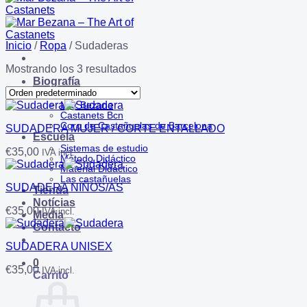
Inicio
/
Ropa
/
Sudaderas
Mostrando los 3 resultados
Biografía
Conciertos
Mar Bezana
Castanets Bcn
Coro de Castañuelas de Barcelona
SUDADERA MUJER / CORTE ENTALLADO
Escuela
Sistemas de estudio
€
35,00
IVA incl.
Método Didáctico
Material Didáctico
Las castañuelas
SUDADERA NIÑOS/AS
Tienda
Notícias
€
35,00
IVA incl.
Media
Contacto
SUDADERA UNISEX
0
€
35,00
IVA incl.
Carrito