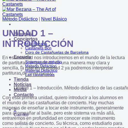
Método Didáctico
|
Nivel Básico
UNIDAD 1 –
Biografía
Conciertos
INTRODUCCIÓN
Mar Bezana
Castanets Bcn
Coro de Castañuelas de Barcelona
Escuela
En esta unidad nos introduciremos en el mundo de la lectura
Sistemas de estudio
de partituras, empezando de una manera muy clara y
Método Didáctico
sencilla, la cual en la unidad 2 ya podremos interpretar
Material Didáctico
partituras de nivel básico.
Las castañuelas
Tienda
Notícias
Unidad 1 – Introducción. Método didáctico de las castañu
Media
Contacto
Con esta primera unidad, quiero introducir a los alumnos en
el mundo de las castañuelas de concierto. Hay muchas
maneras de enseñar a tocar este instrumento, generalmente
0
para acompañar al baile, pero este sistema va más allá,
Carrito
entraremos en profundidad en conocer este instrumento
como solista de concierto. Su técnica, como estudiarlo para