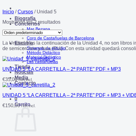
Inicio
/
Cursos
/
Unidad 5
Biografía
Mostrando los 2 resultados
Conciertos
Mar Bezana
Castanets Bcn
Coro de Castañuelas de Barcelona
La Unidad 5 es la continuación de la Unidad 4, no son libros i
Escuela
de semicorchea y fusa (Riá). Con esta unidad quedará consolid
Sistemas de estudio
Método Didáctico
Material Didáctico
Las castañuelas
Tienda
UNIDAD 5 “LA CARRETILLA – 2ª PARTE” PDF + MP3
Notícias
Media
€
35,00
IVA incl.
Contacto
UNIDAD 5 “LA CARRETILLA – 2ª PARTE” PDF + MP3 + VID
0
Carrito
€
150,00
IVA incl.